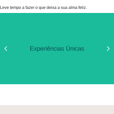
Leve tempo a fazer o que deixa a sua alma feliz.
experiências singulares em todos
Experiências Únicas
os cantos da ilha
RESERVAR