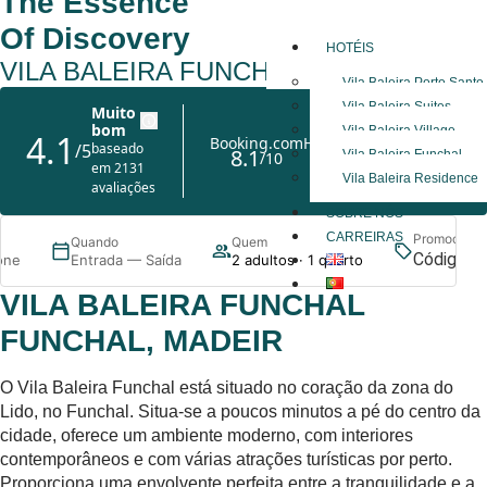
The Essence
Of Discovery
HOTÉIS
VILA BALEIRA FUNCHAL
Vila Baleira Porto Santo
Vila Baleira Suites
Vila Baleira Village
Vila Baleira Funchal
Vila Baleira Residence
SOBRE NÓS
CARREIRAS
Promoção
Quando
Quem
P
one
Entrada — Saída
2 adultos · 1 quarto
VILA BALEIRA FUNCHAL
FUNCHAL, MADEIRA
X
O Vila Baleira Funchal está situado no coração da zona do
Lido, no Funchal. Situa-se a poucos minutos a pé do centro da
cidade, oferece um ambiente moderno, com interiores
contemporâneos e com várias atrações turísticas por perto.
Proporciona uma envolvente perfeita entre a tranquilidade e a