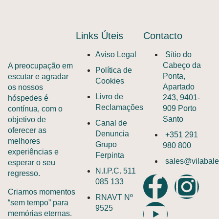
Links Úteis
Contacto
Aviso Legal
Sítio do
Cabeço da
A preocupação em
Política de
Ponta,
escutar e agradar
Cookies
Apartado
os nossos
Livro de
243, 9401-
hóspedes é
Reclamações
909 Porto
contínua, com o
Santo
objetivo de
Canal de
oferecer as
Denuncia
+351 291
melhores
Grupo
980 800
experiências e
Ferpinta
sales@vilabale
esperar o seu
N.I.P.C. 511
regresso.
085 133
Criamos momentos
RNAVT Nº
“sem tempo” para
9525
memórias eternas.