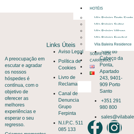
Autor:
Webmaster
HOTÉIS
Vila Baleira Porto Santo
Vila Baleira Suites
Vila Baleira Village
Vila Baleira Funchal
Links Úteis
Contacto
Vila Baleira Residence
Aviso Legal
Sítio do
SOBRE NÓS
Cabeço da
A preocupação em
CARREIRAS
Política de
Ponta,
escutar e agradar
Cookies
Apartado
os nossos
Livro de
243, 9401-
hóspedes é
Reclamações
909 Porto
contínua, com o
X
Santo
objetivo de
Canal de
oferecer as
Denuncia
+351 291
melhores
Grupo
980 800
experiências e
Ferpinta
sales@vilabale
esperar o seu
N.I.P.C. 511
regresso.
085 133